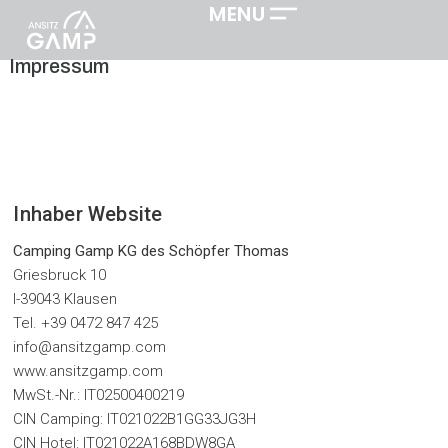
MENU
Impressum
Inhaber Website
Camping Gamp KG
des Schöpfer Thomas
Griesbruck 10
I-39043 Klausen
Tel. +39 0472 847 425
info@ansitzgamp.com
www.ansitzgamp.com
MwSt.-Nr.: IT02500400219
CIN Camping: IT021022B1GG33JG3H
CIN Hotel: IT021022A168BDW8GA