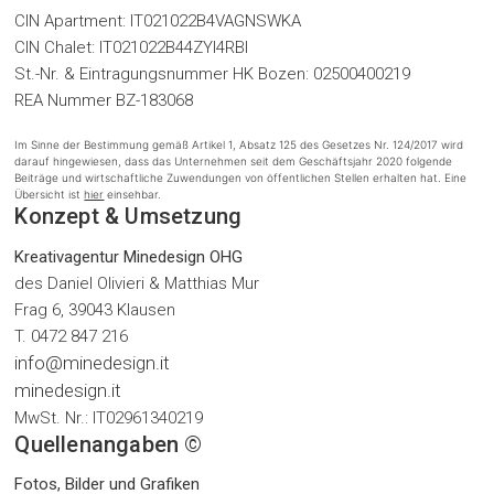
CIN Apartment: IT021022B4VAGNSWKA
CIN Chalet: IT021022B44ZYI4RBI
St.-Nr. & Eintragungsnummer HK Bozen: 02500400219
REA Nummer BZ-183068
Im Sinne der Bestimmung gemäß Artikel 1, Absatz 125 des Gesetzes Nr. 124/2017 wird
darauf hingewiesen, dass das Unternehmen seit dem Geschäftsjahr 2020 folgende
Beiträge und wirtschaftliche Zuwendungen von öffentlichen Stellen erhalten hat. Eine
Übersicht ist
hier
einsehbar.
Konzept & Umsetzung
Kreativagentur Minedesign OHG
des Daniel Olivieri & Matthias Mur
Frag 6, 39043 Klausen
T. 0472 847 216
info@minedesign.it
minedesign.it
MwSt. Nr.: IT02961340219
Quellenangaben ©
Fotos, Bilder und Grafiken