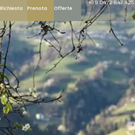
+39 0472 847 425
Richiesta
Prenota
Offerte