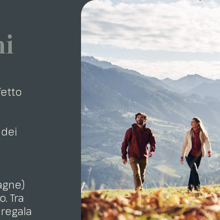
ni
fetto
o
 dei
agne)
. Tra
 regala