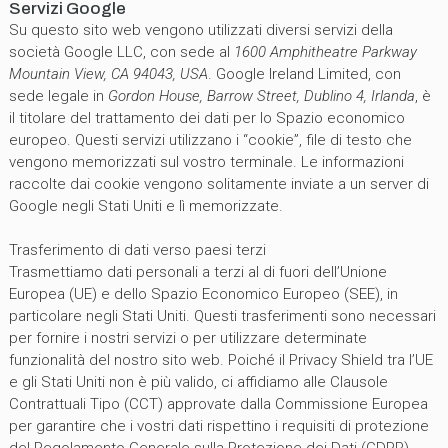
Servizi Google
Su questo sito web vengono utilizzati diversi servizi della
società Google LLC, con sede al
1600 Amphitheatre Parkway
Mountain View, CA 94043, USA
. Google Ireland Limited, con
sede legale in
Gordon House, Barrow Street, Dublino 4, Irlanda
, è
il titolare del trattamento dei dati per lo Spazio economico
europeo. Questi servizi utilizzano i “cookie”, file di testo che
vengono memorizzati sul vostro terminale. Le informazioni
raccolte dai cookie vengono solitamente inviate a un server di
Google negli Stati Uniti e lì memorizzate.
Trasferimento di dati verso paesi terzi
Trasmettiamo dati personali a terzi al di fuori dell’Unione
Europea (UE) e dello Spazio Economico Europeo (SEE), in
particolare negli Stati Uniti. Questi trasferimenti sono necessari
per fornire i nostri servizi o per utilizzare determinate
funzionalità del nostro sito web. Poiché il Privacy Shield tra l’UE
e gli Stati Uniti non è più valido, ci affidiamo alle Clausole
Contrattuali Tipo (CCT) approvate dalla Commissione Europea
per garantire che i vostri dati rispettino i requisiti di protezione
del Regolamento Generale sulla Protezione dei Dati (GDPR).