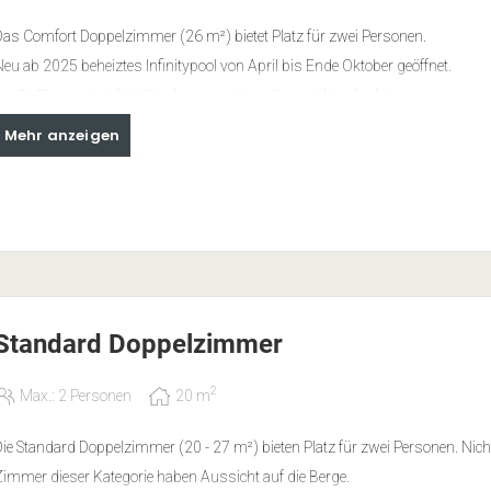
as Comfort Doppelzimmer (26 m²) bietet Platz für zwei Personen.
eu ab 2025 beheiztes Infinitypool von April bis Ende Oktober geöffnet.
n alle Zimmer ist die Mitnahme von Haustiere nicht erlaubt.
Mehr anzeigen
Ausstattung:
Bad mit Dusche, WC und Haartrockner
Schreibtisch
Sat TV mit Flat Screen LCD
kostenloser WLAN Zugang
Zimmersafe
Standard Doppelzimmer
ür unsere Hotelgäste gibt es vor unserem Hotel gratis Parkplätze.
2
Max.: 2 Personen
20
m
as Frühstücksbuffet bieten wir von 08.00 - 10.00 Uhr an.
ie Standard Doppelzimmer (20 - 27 m²) bieten Platz für zwei Personen. Nicht
immer dieser Kategorie haben Aussicht auf die Berge.
ir möchten Sie informieren, dass wir kein Restaurant im Haus haben. Die 