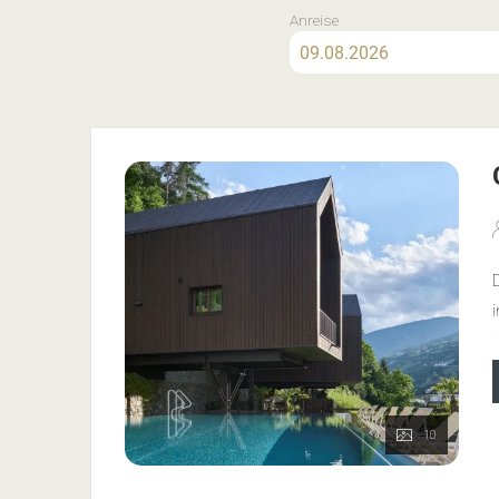
Anreise
D
i
F
N
10
I