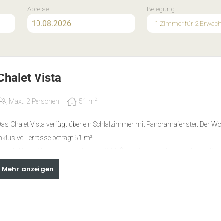
Abreise
Belegung
1 Zimmer
für
2 Erwac
Chalet Vista
2
Max.: 2 Personen
51
m
as Chalet Vista verfügt über ein Schlafzimmer mit Panoramafenster. Der 
nklusive Terrasse beträgt 51 m².
Ausstattung
: Wohnraum mit einem Schlafbereich und voll ausgestattete Küch
eld-Elektroherd, Kühlschrank mit Tiefkühlfach, Esstisch, Geschirrspülmasc
Mehr anzeigen
espresso Maschine, Wasserkocher, SAT-TV, Safe, gemütlicher Couchbereich
Bad mit separatem WC, Handtuchwärmer, Bodenheizung, Fliesen und Holz
Eichenholz
nklusivleistungen
: Bettwäsche, Handtücher, Handseife, Duschgel, Reinigung