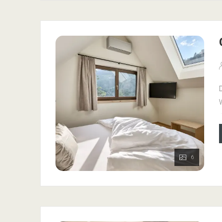
i
ö
B
W
e
D
W
F
N
6
I
i
ö