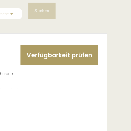
Suchen
hsene
Verfügbarkeit prüfen
Wohnraum
enzeile, 2-
hine,
, Haarföhn,
boden aus
s-Starterset