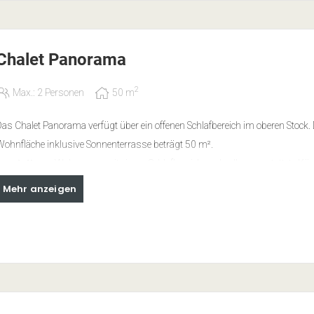
n der Küche, gratis WLAN, Südtirol Guest Pass mit vielen Vorteilen und Nut
ffentlichen Verkehrsmittel inklusive, Parkplatz in der Tiefgarage
Chalet Panorama
itte beachten:
Das Chalet Vista ist für Erwachsene und Kinder ab 6 Jahren
ir bitten um Verständnis, dass die Mit­nahme von Haustieren in die Chalets
2
Max.: 2 Personen
50
m
rlaubt ist.
as Chalet Panorama verfügt über ein offenen Schlafbereich im oberen Stock. 
ohnfläche inklusive Sonnen­terrasse beträgt 50 m².
Ausstattung
: Wohnraum mit einem Schlafbereich und voll ausgestattete Küch
eld-Elektroherd, Kühlschrank mit Tiefkühlfach, Esstisch, Geschirrspülmasc
Mehr anzeigen
espresso Maschine, Wasserkocher, SAT-TV, Safe, gemütlicher Couchbereich
Bad mit separatem WC, Handtuchwärmer, Bodenheizung, Fliesen und Holz
Eichenholz
nklusivleistungen
: Bettwäsche, Handtücher, Handseife, Duschgel, Reinigung
n der Küche, gratis WLAN, Südtirol Guest Pass mit vielen Vorteilen und Nut
ffentlichen Verkehrsmittel inklusive, Parkplatz in der Tiefgarage