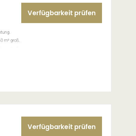
ahren
Verfügbarkeit prüfen
e Chalets
htung.
50 m² groß.
enzeile, 2-
hine,
, Haarföhn,
boden aus
s-Starterset
zung der
ahren
e
Verfügbarkeit prüfen