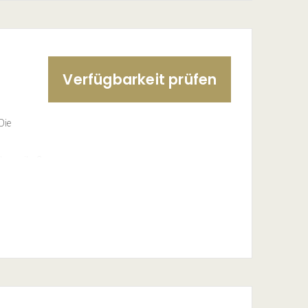
zung der
 buchbar.
Verfügbarkeit prüfen
 nicht
Die
enzeile, 2-
hine,
, Haarföhn,
boden aus
s-Starterset
zung der