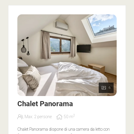
gratuito, Alto Adige Guest Pass per utilizzare i mezzi
pubblici
Si prega di notare
: il Chalet Vista è prenotabile per adulti
e bambini a partire da 6 anni. Vi preghiamo di
comprendere che non è consentito portare animali
domestici nei chalet.
6
Chalet Panorama
2
Max: 2 persone
50
m
Chalet Panorama dispone di una camera da letto con