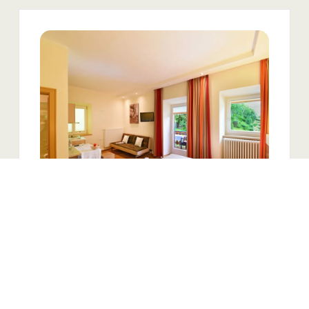
Il parcheggio è gratuito e si trova di fronte all`hotel.
La colazione a buffet è dalle ore 8 alle ore 10. Desideriamo
informarvi che non disponiamo di un ristorante in casa.
Il bellissimo centro storico di Chiusa è raggiungibile in
soli 5 minuti a piedi e vi si trovano alcuni ristoranti e
pizzerie.
Nel nostro storico Hotel Ansitz Gamp, costruito nel XII
secolo,
non c'è un ascensore
e tutte le camere si trovano
al 2° piano e non sono dotate di aria condizionata. È
vietato fumare nelle camere.
2
Camera matrimoniale
superiore con balcone
2
Max: 2 persone
33
m