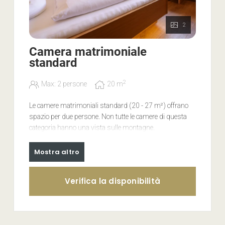
2
Camera matrimoniale
standard
2
Max: 2 persone
20
m
Le camere matrimoniali standard (20 - 27 m²) offrano
spazio per due persone. Non tutte le camere di questa
categoria hanno una vista sulle montagne.
Animali non sono amessi nelle camere.
Mostra altro
Attrezzatura:
Verifica la disponibilità
bagno con doccia, WC e asciugacapelli
TV satellitare con schermo piatto LCD
accesso WLAN
cassaforte in camera