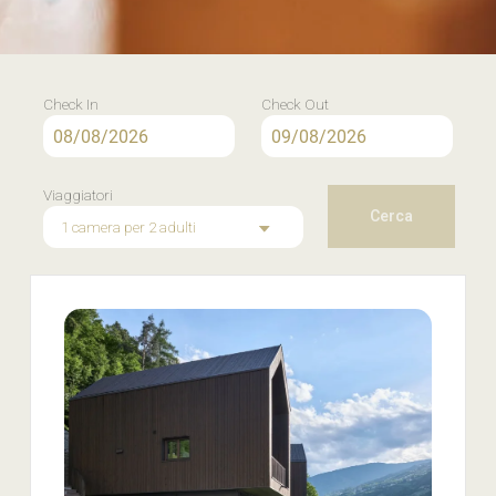
Check In
Check Out
Viaggiatori
Cerca
1 camera
per
2 adulti