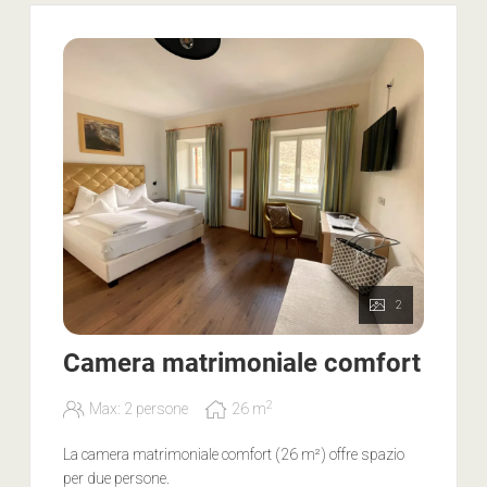
mani, docciagel, set per la pulizia in cucina, WLAN
gratuito, Alto Adige Guest Pass per utilizzare i mezzi
pubblici
Nota bene
: I nostri appartamenti possono essere
prenotati per adulti e bambini a partire dai 6 anni. Vi
chiediamo di comprendere che gli animali domestici non
sono ammessi negli appartamenti.
2
Camera matrimoniale comfort
2
Max: 2 persone
26
m
La camera matrimoniale comfort (26 m²) offre spazio
per due persone.