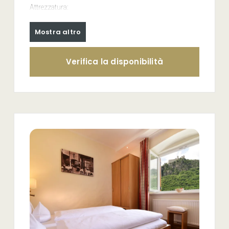
Attrezzatura:
bagno con doccia, WC e asciugacapelli
TV satellitare con schermo piatto LCD
Mostra altro
accesso WLAN gratuito
cassaforte in camera
Verifica la disponibilità
Il parcheggio è gratuito e si trova di fronte all`hotel.
La colazione a buffet è dalle ore 8 alle ore 10. Desideriamo
informarvi che non disponiamo di un ristorante in casa.
Il bellissimo centro storico di Chiusa è raggiungibile in
soli 5 minuti a piedi e vi si trovano alcuni ristoranti e
pizzerie.
Nel nostro storico Hotel Ansitz Gamp, costruito nel XII
secolo,
non c'è un ascensore
e tutte le camere si trovano
al 2° piano e non sono dotate di aria condizionata. È
vietato fumare nelle camere.